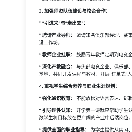
3. 加强师资队伍建设与校企合作：
*
“引进来”与“走出去”：
*
聘请产业导师：
邀请知名俱乐部经理、赛
设工作坊。
*
教师企业挂职：
鼓励青年教师定期到电竞
*
深化产教融合：
与头部电竞企业、俱乐部
基地，共同开发课程与教材，开展“订单式”
4. 重视学生综合素养与职业生涯规划：
*
强化通识教育：
不能放松对语言表达、逻
*
引导理性认知：
开学第一课就应帮助学生
数学生将目标放在更广阔的产业中后端岗位
*
提供全面的职业指导：
为学生提供从实习