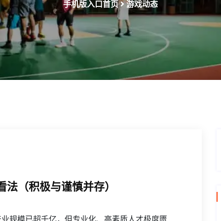
手机版入口首页
游戏动态
看法（积极与谨慎并存）
业规模已超千亿，但专业化、高素质人才极度匮