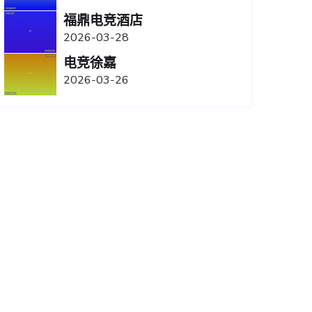
福鼎电竞酒店
2026-03-28
电竞徐嘉
2026-03-26