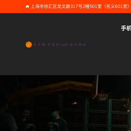
上海市徐汇区龙文路317号2幢501室（名义601室
手