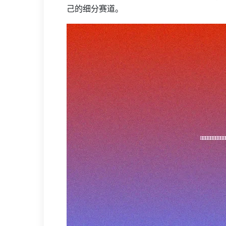
己的细分赛道。