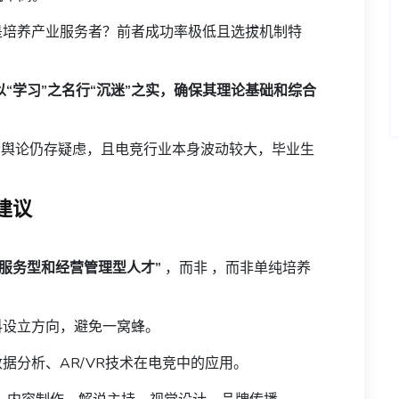
是培养产业服务者？前者成功率极低且选拔机制特
“学习”之名行“沉迷”之实，确保其理论基础和综合
社会舆论仍存疑虑，且电竞行业本身波动较大，毕业生
建议
服务型和经营管理型人才”
，而非 ，而非单纯培养
科设立方向，避免一窝蜂。
据分析、AR/VR技术在电竞中的应用。