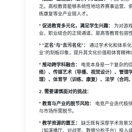
乏。高校教育能够系统性地培养赛事运营、
练康复等全产业链人才。
*
促进教育多元化，满足学生兴趣：
为对游戏
业、职业结合的正规通道，是高等教育包容
*
“正名”与“去污名化”：
通过学术化和体系化
业”的刻板印象，提升其文化价值和体育精神
*
推动跨学科融合：
电竞本身是一个复杂的
络）、传媒艺术（导播、视觉设计）、管理
理）、体育学（训练、康复）、法学（合同
2. 需要谨慎面对的挑战：
*
教育与产业的脱节风险：
电竞产业迭代极
与市场所需脱节。
*
教学资源的匮乏：
缺乏既有深厚学术背景又
（如演播厅、对战室、数据分析平台）投入