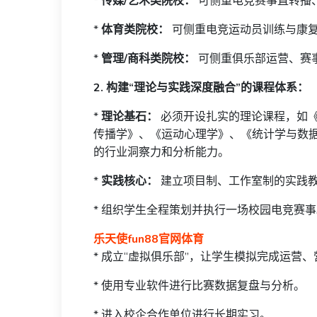
*
传媒/艺术类院校：
可侧重电竞赛事直转播
*
体育类院校：
可侧重电竞运动员训练与康
*
管理/商科类院校：
可侧重俱乐部运营、赛
2. 构建“理论与实践深度融合”的课程体系：
*
理论基石：
必须开设扎实的理论课程，如
传播学》、《运动心理学》、《统计学与数
的行业洞察力和分析能力。
*
实践核心：
建立项目制、工作室制的实践
* 组织学生全程策划并执行一场校园电竞赛事
乐天使fun88官网体育
* 成立“虚拟俱乐部”，让学生模拟完成运营
* 使用专业软件进行比赛数据复盘与分析。
* 进入校企合作单位进行长期实习。