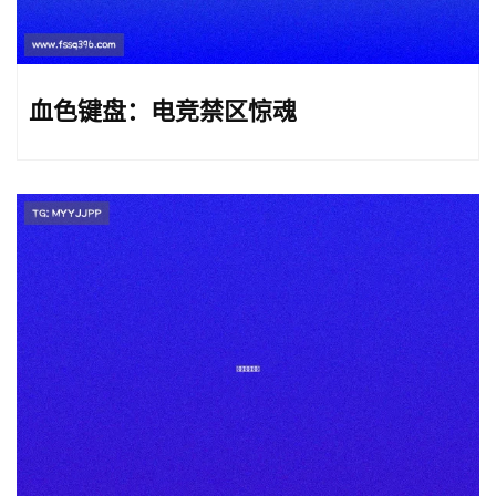
血色键盘：电竞禁区惊魂