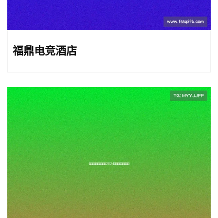
福鼎电竞酒店