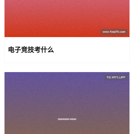
电子竞技考什么