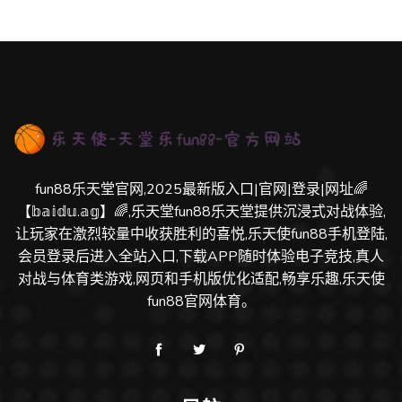
fun88乐天堂官网,2025最新版入口|官网|登录|网址🌈
【𝕓𝕒𝕚𝕕𝕦.𝕒𝕘】🌈,乐天堂fun88乐天堂提供沉浸式对战体验,
让玩家在激烈较量中收获胜利的喜悦,乐天使fun88手机登陆,
会员登录后进入全站入口,下载APP随时体验电子竞技,真人
对战与体育类游戏,网页和手机版优化适配,畅享乐趣,乐天使
fun88官网体育。