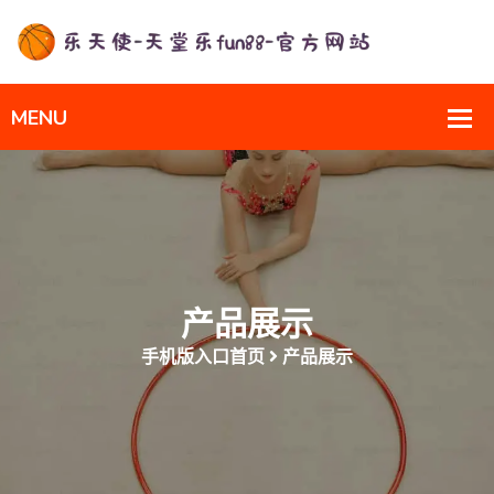
产品展示
手机版入口首页
产品展示