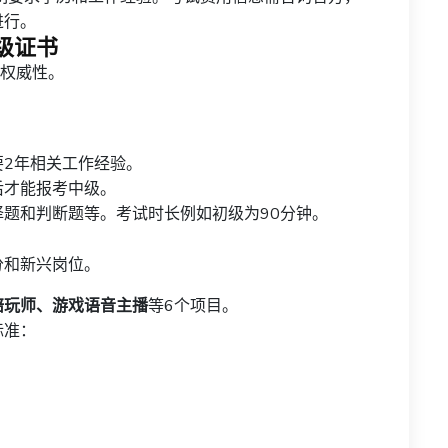
进行。
级证书
的权威性。
2年相关工作经验。
后才能报考中级。
题和判断题等。考试时长例如初级为90分钟。
分和新兴岗位。
陪玩师、游戏语音主播
等6个项目。
标准：