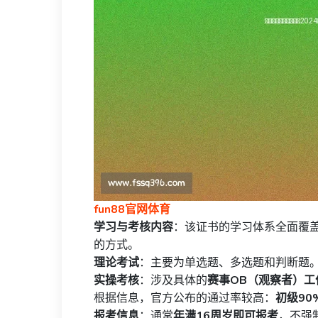
fun88官网体育
学习与考核内容
：该证书的学习体系全面覆
的方式。
理论考试
：主要为单选题、多选题和判断题
实操考核
：涉及具体的
赛事OB（观察者）工
根据信息，官方公布的通过率较高：
初级90
报考信息
：通常
年满16周岁即可报考
，不强