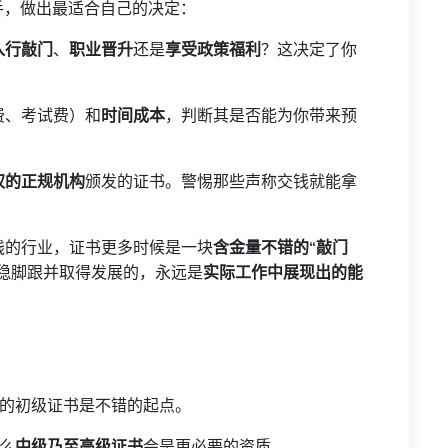
手，做出最适合自己的决定：
入行敲门
、
职业晋升
还是
享受政策福利
？这决定了你
费、考试费）和
时间成本
，判断其是否能为你带来预
权的正规机构
颁发的证书。警惕那些声称交钱就能拿
践的行业，证书更多时候是一块
含金量不错的“敲门
稳脚跟并取得发展的，永远是
实际工作中展现出的能
的初级证书是不错的起点。
么
中级乃至高级证书
会是更必要的资质。