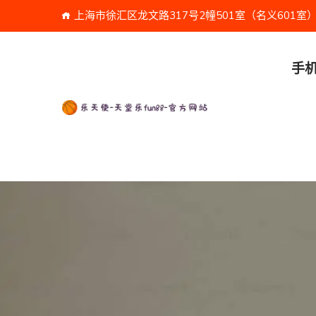
上海市徐汇区龙文路317号2幢501室（名义601室
手