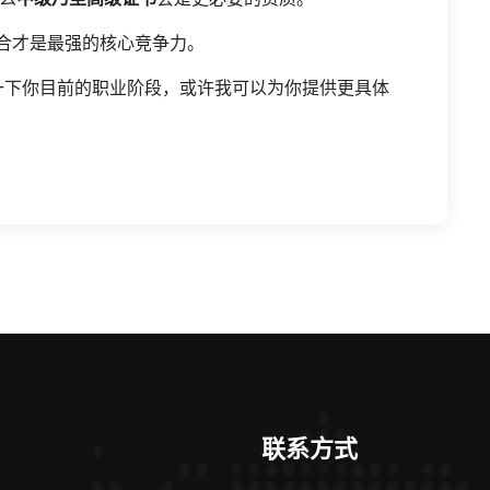
合才是最强的核心竞争力。
一下你目前的职业阶段，或许我可以为你提供更具体
联系方式