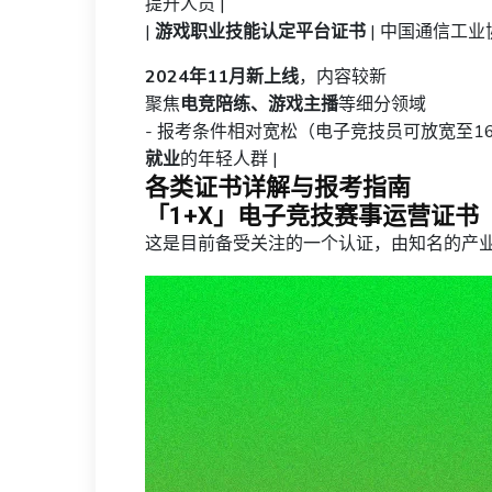
提升人员 |
|
游戏职业技能认定平台证书
| 中国通信工业
2024年11月新上线
，内容较新
聚焦
电竞陪练、游戏主播
等细分领域
- 报考条件相对宽松（电子竞技员可放宽至16
就业
的年轻人群 |
各类证书详解与报考指南
「1+X」电子竞技赛事运营证书
这是目前备受关注的一个认证，由知名的产